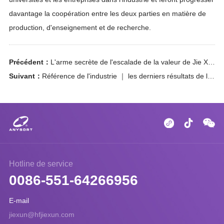
davantage la coopération entre les deux parties en matière de
production, d'enseignement et de recherche.
Précédent：
L'arme secrète de l'escalade de la valeur de Jie Xun Yun Control ｜ fushing mee
Suivant：
Référence de l'industrie ｜ les derniers résultats de la productivité de la nouvelle qualité de Jiaxun dévoilés lors de la semaine nationale des événements scientifiques et technologiques sur les réserves de céréales et de matériel
Hotline de service
0086-551-64266956
E-mail
jiexun@hfjiexun.com