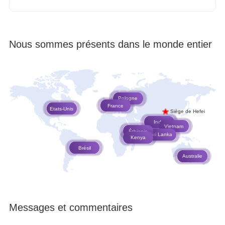
Nous sommes présents dans le monde entier
Pologne
France
Etats-Unis
Siège de Hefei
Inde
Vietnam
Éthiopie
Sri Lanka
Kenya
Brésil
Australie
Messages et commentaires