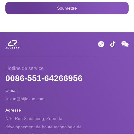
Hotline de service
0086-551-64266956
E-mail
jiexun@hfjiexun.com
Adresse
N°6, Rue Xiaocheng, Zone de
développement de haute technologie de